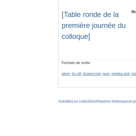
Mo
[Table ronde de la
première journée du
colloque]
Formats de sortie
atom
,
dc-rdf
,
dcmes-xml
,
json
,
omeka-xml
,
rs
Activités
Les collections
Repères historiques
A p