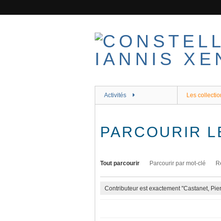
Passer
au
contenu
principal
Activités
Les collectio
PARCOURIR L
Tout parcourir
Parcourir par mot-clé
R
Contributeur est exactement "Castanet, Pierr