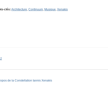
ts-clés:
Architecture
,
Continuum
,
Musique
,
Xenakis
s2
ropos de la Constellation Iannis Xenakis