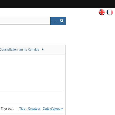
Constellation Iannis Xenakis
Trier par :
Titre
Créateur
Date d'ajout