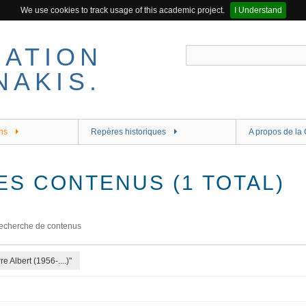
We use cookies to track usage of this academic project.
I Understand
ns
Repères historiques
A propos de la 
ES CONTENUS (1 TOTAL)
echerche de contenus
e Albert (1956-....)"