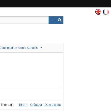
Constellation Iannis Xenakis
Trier par :
Titre
Créateur
Date d'ajout