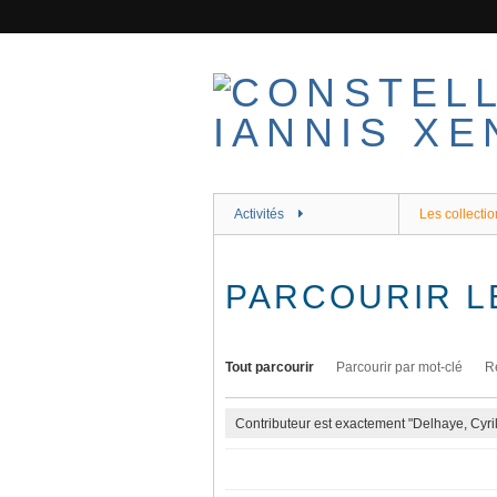
Passer
au
contenu
principal
Activités
Les collectio
PARCOURIR L
Tout parcourir
Parcourir par mot-clé
R
Contributeur est exactement "Delhaye, Cyril