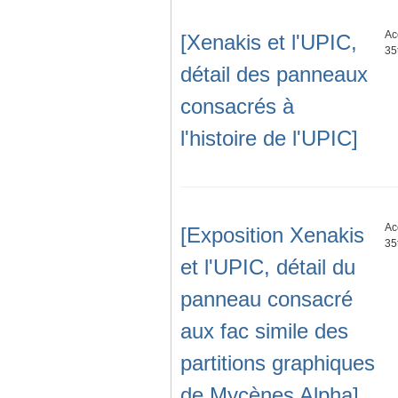
Ac
[Xenakis et l'UPIC,
35
détail des panneaux
consacrés à
l'histoire de l'UPIC]
Ac
[Exposition Xenakis
35
et l'UPIC, détail du
panneau consacré
aux fac simile des
partitions graphiques
de Mycènes Alpha]