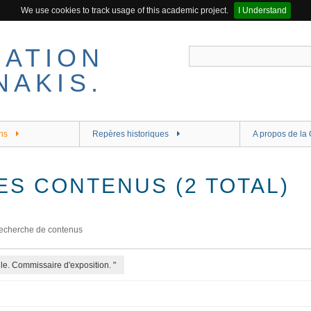
We use cookies to track usage of this academic project.
I Understand
ns
Repères historiques
A propos de la 
ES CONTENUS (2 TOTAL)
echerche de contenus
le. Commissaire d'exposition. "