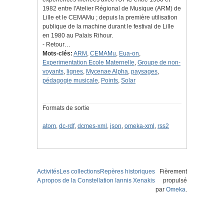
1982 entre l'Atelier Régional de Musique (ARM) de
Lille et le CEMAMu ; depuis la première utilisation
publique de la machine durant le festival de Lille
en 1980 au Palais Rihour.
- Retour…
Mots-clés:
ARM
,
CEMAMu
,
Eua-on
,
Experimentation Ecole Maternelle
,
Groupe de non-
voyants
,
lignes
,
Mycenae Alpha
,
paysages
,
pédagogie musicale
,
Points
,
Solar
Formats de sortie
atom
,
dc-rdf
,
dcmes-xml
,
json
,
omeka-xml
,
rss2
Activités
Les collections
Repères historiques
Fièrement
A propos de la Constellation Iannis Xenakis
propulsé
par
Omeka
.