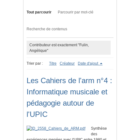
Tout parcourir
Parcourir par mot-clé
Recherche de contenus
Contributeur est exactement "Fulin,
Angélique"
Trier par :
Titre
Créateur
Date d'ajout
Les Cahiers de l'arm n°4 :
Informatique musicale et
pédagogie autour de
l'UPIC
Synthèse
des
expériences menées avec l'UPIC entre 1980 et