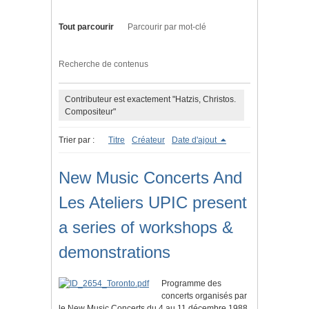
Tout parcourir
Parcourir par mot-clé
Recherche de contenus
Contributeur est exactement "Hatzis, Christos.
Compositeur"
Trier par :
Titre
Créateur
Date d'ajout
New Music Concerts And
Les Ateliers UPIC present
a series of workshops &
demonstrations
Programme des
concerts organisés par
le New Music Concerts du 4 au 11 décembre 1988