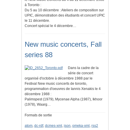
à Toronto :
Du 5 au 10 décembre : Ateliers de composition sur
UPIC, démonstration des étudiants et concert UPIC
le 11 décembre.
Concert spécial le 4 décembre…
New music concerts, Fall
series 88
Dans la cadre de la
série de concert
organisé d'octobre à décembre 1988 par le
Festival New music concerts de toronto,
programmation d'oeuvres de Iannis Xenakis le 4
décembre 1988 :
Palimspest (1979), Mycenae Alpha (1987), Ikhoor
(1978), Waarg…
Formats de sortie
atom
,
dc-rdf
,
dcmes-xml
,
json
,
omeka-xml
,
rss2