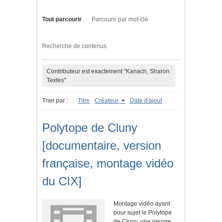
Tout parcourir
Parcourir par mot-clé
Recherche de contenus
Contributeur est exactement "Kanach, Sharon.
Textes"
Trier par :
Titre
Créateur
Date d'ajout
Polytope de Cluny
[documentaire, version
française, montage vidéo
du CIX]
Montage vidéo ayant
pour sujet le Polytope
de Cluny, une oeuvre