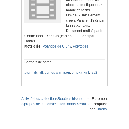
électroacoustique pour
bande et flashs
lumineux, initialement
créé à Paris en 1972 par
Iannis Xenakis.
Document réalisé par le
Centre Iannis Xenakis (contributeur principal :
Daniel…
Mots-clés:
Polytope de Cluny
,
Polytopes
Formats de sortie
atom
,
dc-rdf
,
dcmes-xml
,
json
,
omeka-xml
,
rss2
Activités
Les collections
Repères historiques
Fièrement
A propos de la Constellation Iannis Xenakis
propulsé
par
Omeka
.