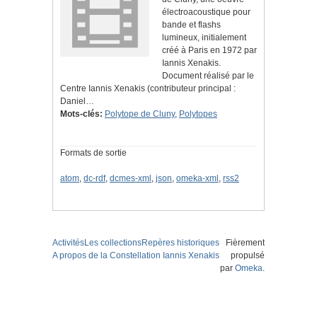
électroacoustique pour
bande et flashs
lumineux, initialement
créé à Paris en 1972 par
Iannis Xenakis.
Document réalisé par le
Centre Iannis Xenakis (contributeur principal :
Daniel…
Mots-clés:
Polytope de Cluny
,
Polytopes
Formats de sortie
atom
,
dc-rdf
,
dcmes-xml
,
json
,
omeka-xml
,
rss2
Activités
Les collections
Repères historiques
Fièrement
A propos de la Constellation Iannis Xenakis
propulsé
par
Omeka
.