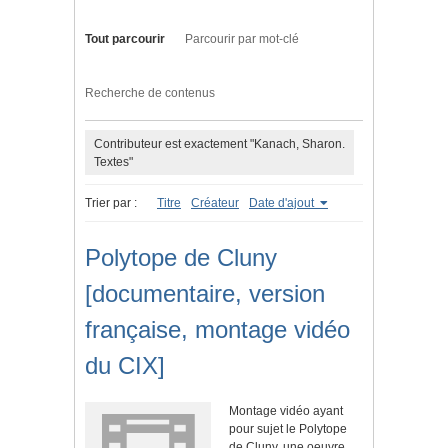
Tout parcourir
Parcourir par mot-clé
Recherche de contenus
Contributeur est exactement "Kanach, Sharon.
Textes"
Trier par :
Titre
Créateur
Date d'ajout
Polytope de Cluny
[documentaire, version
française, montage vidéo
du CIX]
Montage vidéo ayant
pour sujet le Polytope
de Cluny, une oeuvre