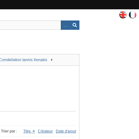
Constellation Iannis Xenakis
Trier par :
Titre
Créateur
Date d'ajout