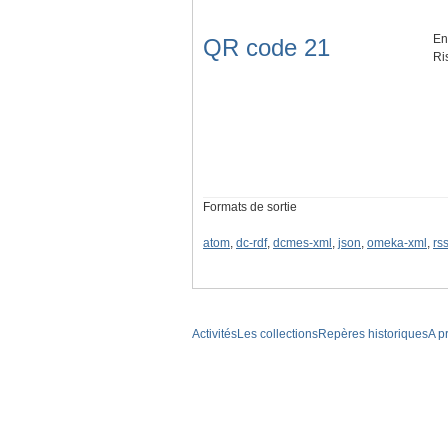
En
QR code 21
Ri
Formats de sortie
atom
,
dc-rdf
,
dcmes-xml
,
json
,
omeka-xml
,
rs
Activités
Les collections
Repères historiques
A p