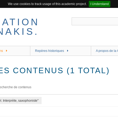
We use cookies to track usage of this academic project.
I Understand
ns
Repères historiques
A propos de la 
ES CONTENUS (1 TOTAL)
echerche de contenus
l. Interprète, saxophoniste"