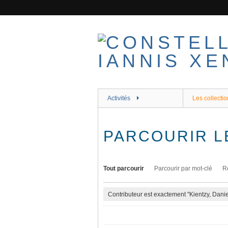
Passer
au
contenu
principal
Activités
Les collectio
PARCOURIR L
Tout parcourir
Parcourir par mot-clé
R
Contributeur est exactement "Kientzy, Danie