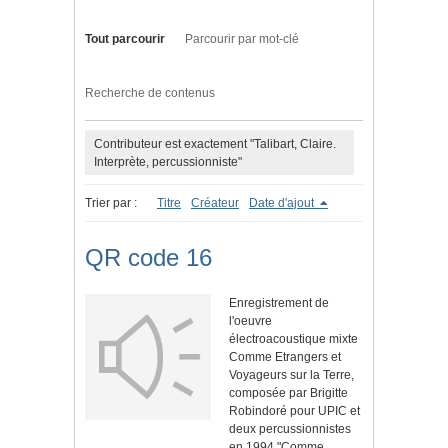
Tout parcourir
Parcourir par mot-clé
Recherche de contenus
Contributeur est exactement "Talibart, Claire.
Interprète, percussionniste"
Trier par :
Titre
Créateur
Date d'ajout
QR code 16
Enregistrement de
l'oeuvre
électroacoustique mixte
Comme Etrangers et
Voyageurs sur la Terre,
composée par Brigitte
Robindoré pour UPIC et
deux percussionnistes
en 1994."Comme