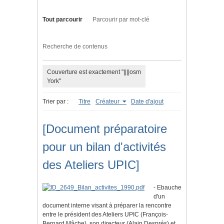
Tout parcourir
Parcourir par mot-clé
Recherche de contenus
Couverture est exactement "||||osm
York"
Trier par :
Titre
Créateur
Date d'ajout
[Document préparatoire
pour un bilan d'activités
des Ateliers UPIC]
- Ebauche
d'un
document interne visant à préparer la rencontre
entre le président des Ateliers UPIC (François-
Bernard Mâche), son directeur (Alain Després) et