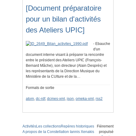
[Document préparatoire
pour un bilan d'activités
des Ateliers UPIC]
- Ebauche
d'un
document interne visant à préparer la rencontre
entre le président des Ateliers UPIC (François-
Bernard Mâche), son directeur (Alain Després) et
les représentants de la Direction Musique du
Ministère de la CUlture et de la…
Formats de sortie
atom
,
dc-rdf
,
dcmes-xml
,
json
,
omeka-xml
,
rss2
Activités
Les collections
Repères historiques
Fièrement
A propos de la Constellation Iannis Xenakis
propulsé