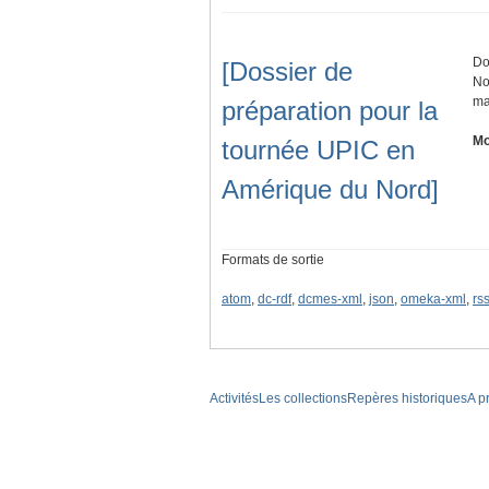
Do
[Dossier de
No
ma
préparation pour la
Mo
tournée UPIC en
Amérique du Nord]
Formats de sortie
atom
,
dc-rdf
,
dcmes-xml
,
json
,
omeka-xml
,
rs
Activités
Les collections
Repères historiques
A p