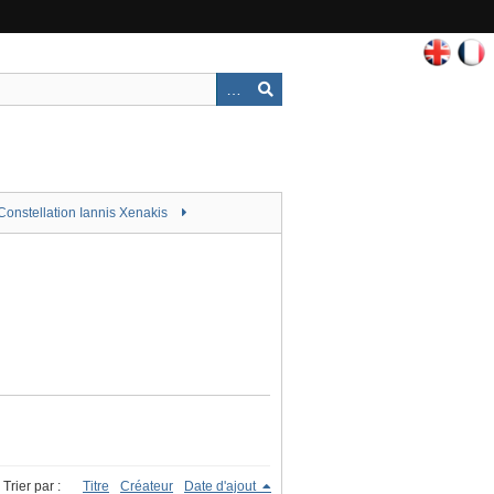
Constellation Iannis Xenakis
Trier par :
Titre
Créateur
Date d'ajout