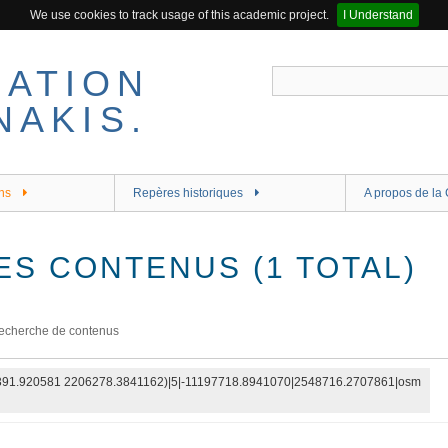
We use cookies to track usage of this academic project.
I Understand
ns
Repères historiques
A propos de la 
ES CONTENUS (1 TOTAL)
echerche de contenus
1391.920581 2206278.3841162)|5|-11197718.8941070|2548716.2707861|osm