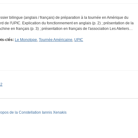
ssier bilingue (anglais / français) de préparation à la tournée en Amérique du
rd de l'UPIC. Explication du fonctionnement en anglais (p. 2) ; présentation de la
chine en français (p. 3) ; présentation en français de l'association Les Ateliers…
ts-clés:
Le Monotope
,
Tournée Américaine
,
UPIC
s2
ropos de la Constellation Iannis Xenakis