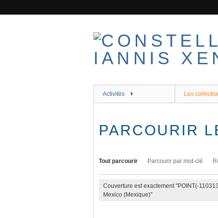
Passer
au
contenu
principal
Activités
Les collectio
PARCOURIR L
Tout parcourir
Parcourir par mot-clé
R
Couverture est exactement "POINT(-1103
Mexico (Mexique)"