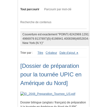
Tout parcourir
Parcourir par mot-clé
Recherche de contenus
Couverture est exactement "POINT(-8242969.1291257
4966979.9137897)|5|-8198941.4008396|4852834.0510938|osm
New York (N.Y.)"
Trier par :
Titre
Créateur
Date d'ajout
[Dossier de préparation
pour la tournée UPIC en
Amérique du Nord]
Dossier bilingue (anglais / français) de préparation
à la tournée en Amérique du Nord de l'UPIC.