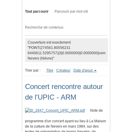
Tout parcourir
Parcourir par mot-clé
Recherche de contenus
Couverture est exactement
"POINT(274561.80556231
6440611.5295757)|3|0.0000000|0.0000000|osm
Nevers (Nièvre)"
Trier par :
Titre
Créateur
Date d'ajout
Concert rencontre autour
de l'UPIC - ARM
Note de
programme d'un concert ayant eu lieu à La Maison
de la culture de Nevers en mars 1984, sur des
textes de présentation de Iannis Xenakis, de