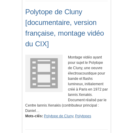
Polytope de Cluny
[documentaire, version
française, montage vidéo
du CIX]
Montage vidéo ayant
pour sujet le Polytope
de Cluny, une oeuvre
électroacoustique pour
bande et flashs
lumineux, initialement
créé à Paris en 1972 par
Iannis Xenakis.
Document réalisé par le
Centre Iannis Xenakis (contributeur principal :
Daniel…
Mots-clés:
Polytope de Cluny
,
Polytopes