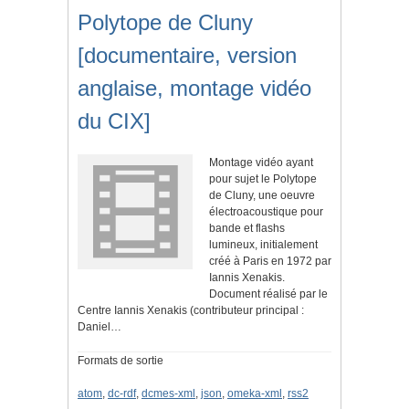
Polytope de Cluny
[documentaire, version
anglaise, montage vidéo
du CIX]
Montage vidéo ayant
pour sujet le Polytope
de Cluny, une oeuvre
électroacoustique pour
bande et flashs
lumineux, initialement
créé à Paris en 1972 par
Iannis Xenakis.
Document réalisé par le
Centre Iannis Xenakis (contributeur principal :
Daniel…
Formats de sortie
atom
,
dc-rdf
,
dcmes-xml
,
json
,
omeka-xml
,
rss2