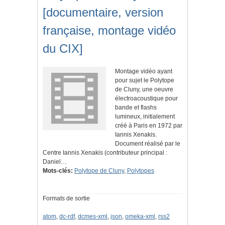
[documentaire, version
française, montage vidéo
du CIX]
Montage vidéo ayant
pour sujet le Polytope
de Cluny, une oeuvre
électroacoustique pour
bande et flashs
lumineux, initialement
créé à Paris en 1972 par
Iannis Xenakis.
Document réalisé par le
Centre Iannis Xenakis (contributeur principal :
Daniel…
Mots-clés:
Polytope de Cluny
,
Polytopes
Formats de sortie
atom
,
dc-rdf
,
dcmes-xml
,
json
,
omeka-xml
,
rss2