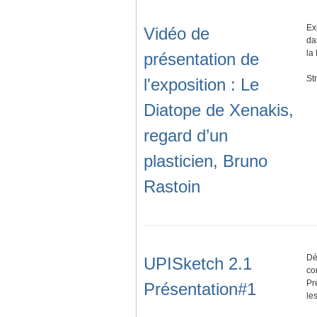
Ex
Vidéo de
da
la
présentation de
St
l'exposition : Le
Diatope de Xenakis,
regard d’un
plasticien, Bruno
Rastoin
Dé
UPISketch 2.1
co
Pr
Présentation#1
le