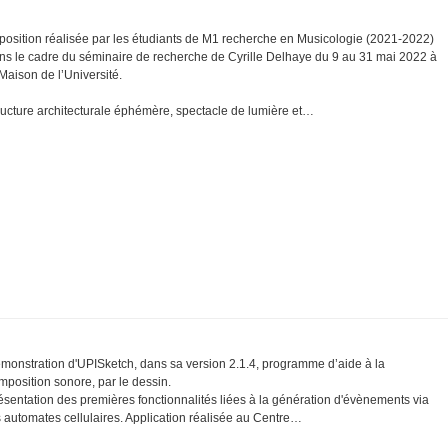
position réalisée par les étudiants de M1 recherche en Musicologie (2021-2022)
ns le cadre du séminaire de recherche de Cyrille Delhaye du 9 au 31 mai 2022 à
 Maison de l’Université.
ructure architecturale éphémère, spectacle de lumière et…
monstration d'UPISketch, dans sa version 2.1.4, programme d’aide à la
mposition sonore, par le dessin.
ésentation des premières fonctionnalités liées à la génération d'évènements via
s automates cellulaires. Application réalisée au Centre…