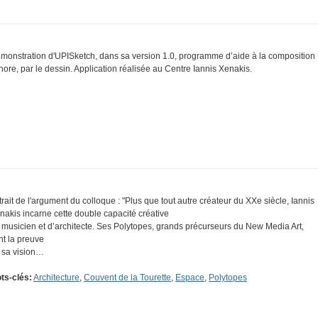
monstration d'UPISketch, dans sa version 1.0, programme d’aide à la composition
nore, par le dessin. Application réalisée au Centre Iannis Xenakis.
trait de l'argument du colloque : "Plus que tout autre créateur du XXe siècle, Iannis
nakis incarne cette double capacité créative
 musicien et d’architecte. Ses Polytopes, grands précurseurs du New Media Art,
nt la preuve
 sa vision…
ts-clés:
Architecture
,
Couvent de la Tourette
,
Espace
,
Polytopes