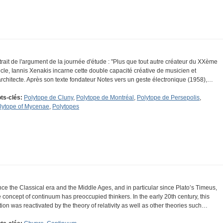
trait de l'argument de la journée d'étude : "Plus que tout autre créateur du XXème
ècle, Iannis Xenakis incarne cette double capacité créative de musicien et
architecte. Après son texte fondateur Notes vers un geste électronique (1958),…
ts-clés:
Polytope de Cluny
,
Polytope de Montréal
,
Polytope de Persepolis
,
lytope of Mycenae
,
Polytopes
nce the Classical era and the Middle Ages, and in particular since Plato’s Timeus,
e concept of continuum has preoccupied thinkers. In the early 20th century, this
tion was reactivated by the theory of relativity as well as other theories such…