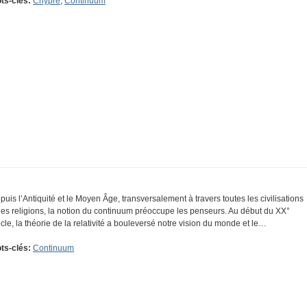
ts-clés:
Chypre
,
Continuum
puis l’Antiquité et le Moyen Âge, transversalement à travers toutes les civilisations
 les religions, la notion du continuum préoccupe les penseurs. Au début du XX°
ècle, la théorie de la relativité a bouleversé notre vision du monde et le…
ts-clés:
Continuum