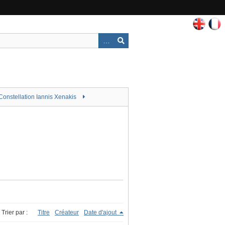
Constellation Iannis Xenakis
Trier par :
Titre
Créateur
Date d'ajout