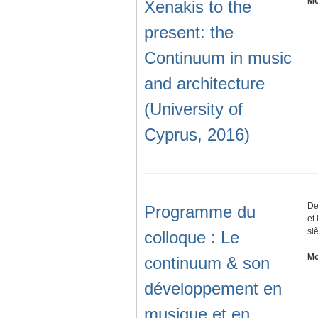
Mo
Xenakis to the
present: the
Continuum in music
and architecture
(University of
Cyprus, 2016)
De
Programme du
et
si
colloque : Le
Mo
continuum & son
développement en
musique et en