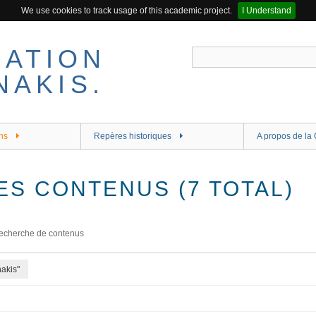
We use cookies to track usage of this academic project.
I Understand
ns
Repères historiques
A propos de la 
ES CONTENUS (7 TOTAL)
echerche de contenus
akis"