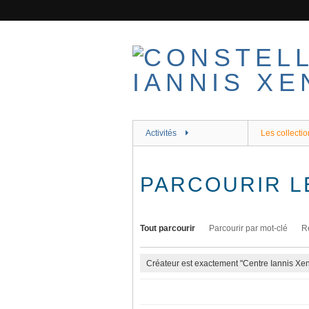
Passer
au
contenu
principal
Activités
Les collectio
PARCOURIR L
Tout parcourir
Parcourir par mot-clé
R
Créateur est exactement "Centre Iannis Xen