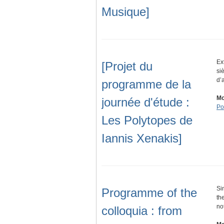
Musique]
Ex
[Projet du
si
d’
programme de la
Mo
journée d'étude :
Po
Les Polytopes de
Iannis Xenakis]
Si
Programme of the
th
no
colloquia : from