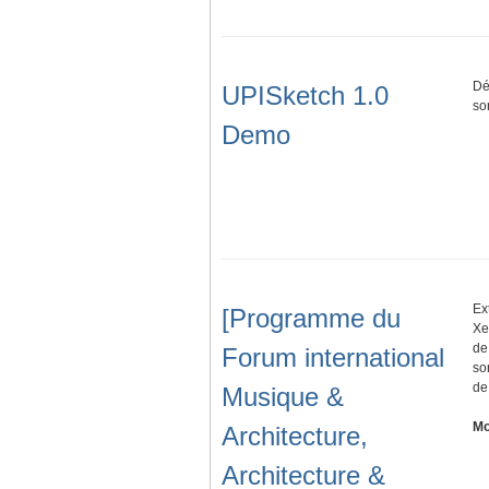
Dé
UPISketch 1.0
so
Demo
Ex
[Programme du
Xe
de
Forum international
so
de
Musique &
Mo
Architecture,
Architecture &