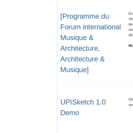
Ex
[Programme du
Xe
de
Forum international
so
de
Musique &
Mo
Architecture,
Architecture &
Musique]
Dé
UPISketch 1.0
so
Demo