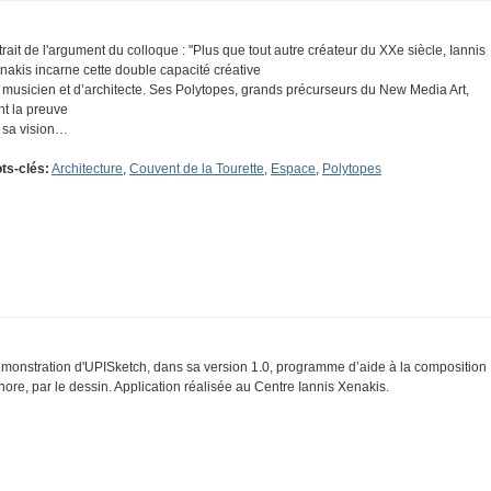
trait de l'argument du colloque : "Plus que tout autre créateur du XXe siècle, Iannis
nakis incarne cette double capacité créative
 musicien et d’architecte. Ses Polytopes, grands précurseurs du New Media Art,
nt la preuve
 sa vision…
ts-clés:
Architecture
,
Couvent de la Tourette
,
Espace
,
Polytopes
monstration d'UPISketch, dans sa version 1.0, programme d’aide à la composition
nore, par le dessin. Application réalisée au Centre Iannis Xenakis.