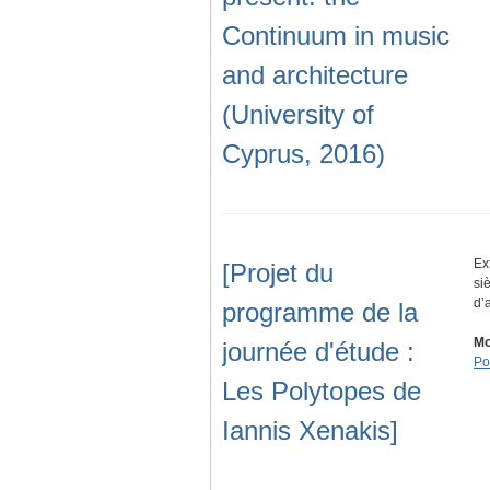
Continuum in music
and architecture
(University of
Cyprus, 2016)
Ex
[Projet du
si
d’
programme de la
Mo
journée d'étude :
Po
Les Polytopes de
Iannis Xenakis]