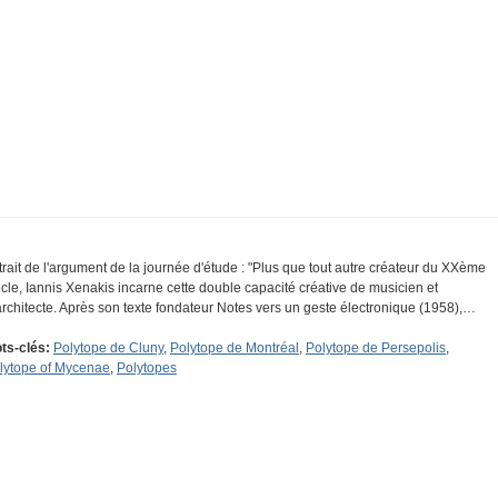
trait de l'argument de la journée d'étude : "Plus que tout autre créateur du XXème
ècle, Iannis Xenakis incarne cette double capacité créative de musicien et
architecte. Après son texte fondateur Notes vers un geste électronique (1958),…
ts-clés:
Polytope de Cluny
,
Polytope de Montréal
,
Polytope de Persepolis
,
lytope of Mycenae
,
Polytopes