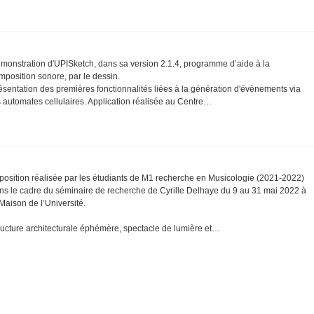
monstration d'UPISketch, dans sa version 2.1.4, programme d’aide à la
mposition sonore, par le dessin.
ésentation des premières fonctionnalités liées à la génération d'évènements via
s automates cellulaires. Application réalisée au Centre…
position réalisée par les étudiants de M1 recherche en Musicologie (2021-2022)
ns le cadre du séminaire de recherche de Cyrille Delhaye du 9 au 31 mai 2022 à
 Maison de l’Université.
ructure architecturale éphémère, spectacle de lumière et…