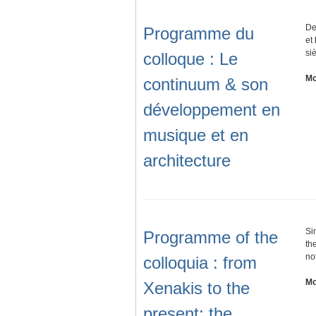
De
Programme du
et
si
colloque : Le
Mo
continuum & son
développement en
musique et en
architecture
Si
Programme of the
th
no
colloquia : from
Mo
Xenakis to the
present: the