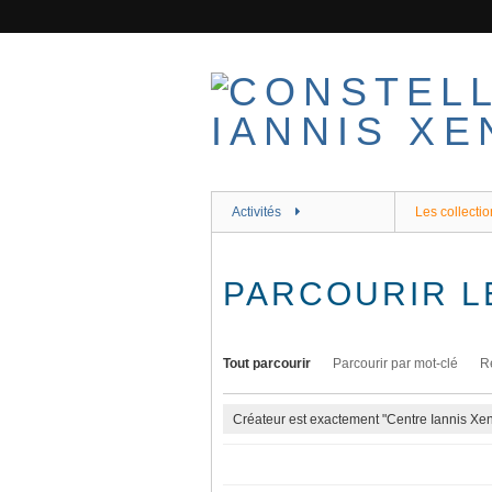
Passer
au
contenu
principal
Activités
Les collectio
PARCOURIR L
Tout parcourir
Parcourir par mot-clé
R
Créateur est exactement "Centre Iannis Xen