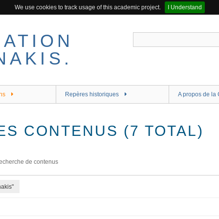
We use cookies to track usage of this academic project.
I Understand
ns
Repères historiques
A propos de la 
ES CONTENUS (7 TOTAL)
echerche de contenus
akis"