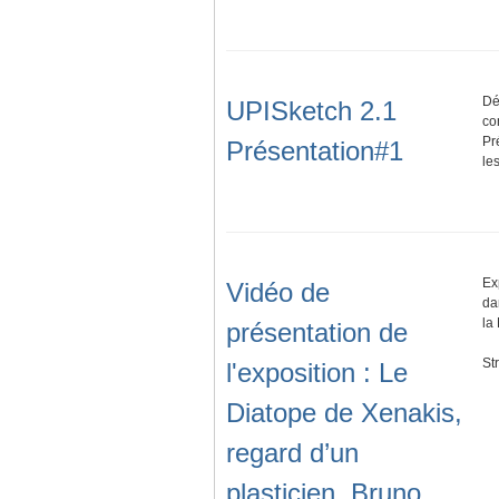
Dé
UPISketch 2.1
co
Pr
Présentation#1
le
Ex
Vidéo de
da
la
présentation de
St
l'exposition : Le
Diatope de Xenakis,
regard d’un
plasticien, Bruno