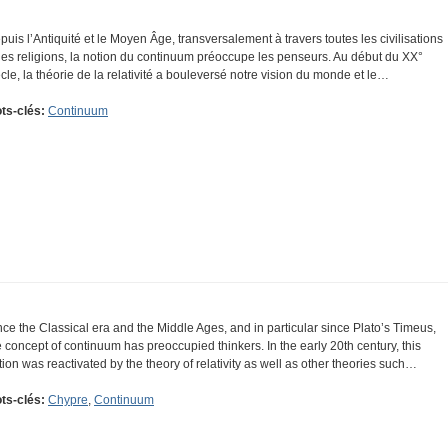
puis l’Antiquité et le Moyen Âge, transversalement à travers toutes les civilisations
 les religions, la notion du continuum préoccupe les penseurs. Au début du XX°
ècle, la théorie de la relativité a bouleversé notre vision du monde et le…
ts-clés:
Continuum
nce the Classical era and the Middle Ages, and in particular since Plato’s Timeus,
e concept of continuum has preoccupied thinkers. In the early 20th century, this
tion was reactivated by the theory of relativity as well as other theories such…
ts-clés:
Chypre
,
Continuum