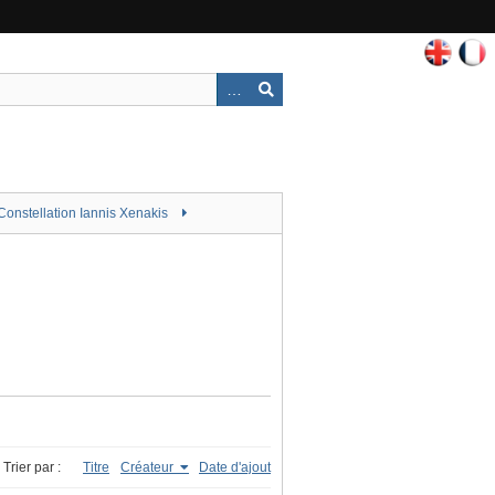
Constellation Iannis Xenakis
Trier par :
Titre
Créateur
Date d'ajout