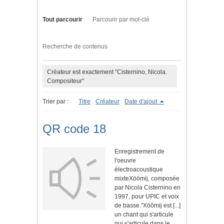
Tout parcourir
Parcourir par mot-clé
Recherche de contenus
Créateur est exactement "Cisternino, Nicola.
Compositeur"
Trier par :
Titre
Créateur
Date d'ajout
QR code 18
Enregistrement de
l'oeuvre
électroacoustique
mixteXöömij, composée
par Nicola Cisternino en
1997, pour UPIC et voix
de basse."Xöömij est [...]
un chant qui s'articule
qui s'articule dans le