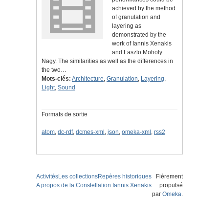
achieved by the method
of granulation and
layering as
demonstrated by the
work of Iannis Xenakis
and Laszlo Moholy
Nagy. The similarities as well as the differences in
the two…
Mots-clés:
Architecture
,
Granulation
,
Layering
,
Light
,
Sound
Formats de sortie
atom
,
dc-rdf
,
dcmes-xml
,
json
,
omeka-xml
,
rss2
Activités
Les collections
Repères historiques
Fièrement
A propos de la Constellation Iannis Xenakis
propulsé
par
Omeka
.