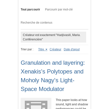
Tout parcourir
Parcourir par mot-clé
Recherche de contenus
Créateur est exactement "Hadjivasili, Maria.
Conférencière"
Trier par :
Titre
Créateur
Date d'ajout
Granulation and layering:
Xenakis's Polytopes and
Moholy Nagy's Light-
Space Modulator
This paper looks at how
sound, light and shadow
performances could be