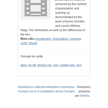
achieved by the method
of granulation and
layering as
demonstrated by the
work of Iannis Xenakis
and Laszlo Moholy
Nagy. The similarities as well as the differences in
the two…
Mots-clés:
Architecture
,
Granulation
,
Layering
,
Light
,
Sound
Formats de sortie
atom
,
dc-rdf
,
dcmes-xml
,
json
,
omeka-xml
,
rss2
Activités
Les collections
Repères historiques
Fièrement
A propos de la Constellation Iannis Xenakis
propulsé
par
Omeka
.