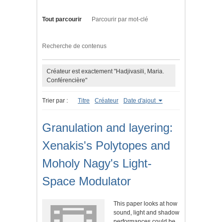
Tout parcourir
Parcourir par mot-clé
Recherche de contenus
Créateur est exactement "Hadjivasili, Maria.
Conférencière"
Trier par :
Titre
Créateur
Date d'ajout
Granulation and layering:
Xenakis's Polytopes and
Moholy Nagy's Light-
Space Modulator
This paper looks at how
sound, light and shadow
performances could be