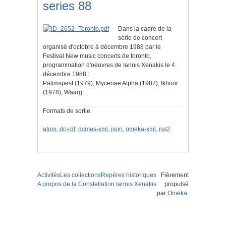
series 88
Dans la cadre de la
série de concert
organisé d'octobre à décembre 1988 par le
Festival New music concerts de toronto,
programmation d'oeuvres de Iannis Xenakis le 4
décembre 1988 :
Palimspest (1979), Mycenae Alpha (1987), Ikhoor
(1978), Waarg…
Formats de sortie
atom
,
dc-rdf
,
dcmes-xml
,
json
,
omeka-xml
,
rss2
Activités
Les collections
Repères historiques
Fièrement
A propos de la Constellation Iannis Xenakis
propulsé
par
Omeka
.