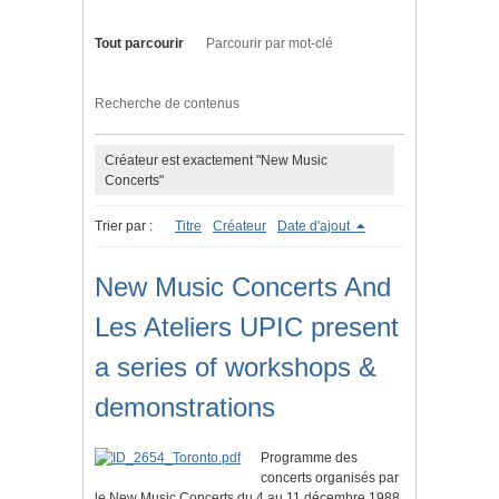
Tout parcourir
Parcourir par mot-clé
Recherche de contenus
Créateur est exactement "New Music
Concerts"
Trier par :
Titre
Créateur
Date d'ajout
New Music Concerts And
Les Ateliers UPIC present
a series of workshops &
demonstrations
Programme des
concerts organisés par
le New Music Concerts du 4 au 11 décembre 1988