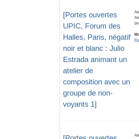
At
[Portes ouvertes
At
de
UPIC, Forum des
Mo
Halles, Paris, négatif
Ra
noir et blanc : Julio
Estrada animant un
atelier de
composition avec un
groupe de non-
voyants 1]
At
[Portes ouvertes