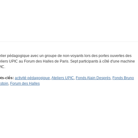
elier pédagogique avec un groupe de non-voyants lors des portes ouvertes des
eliers UPIC au Forum des Halles de Paris. Sept participants à côté d'une machine
IC.
ts-clés:
activité pédagogique
,
Ateliers UPIC
,
Fonds Alain Després
,
Fonds Bruno
stoin
,
Forum des Halles