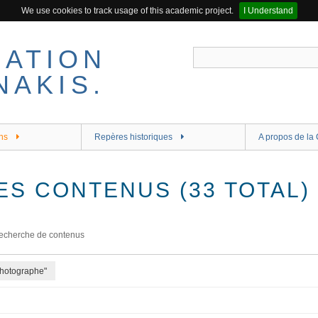
We use cookies to track usage of this academic project.
I Understand
ns
Repères historiques
A propos de la 
ES CONTENUS (33 TOTAL)
echerche de contenus
Photographe"