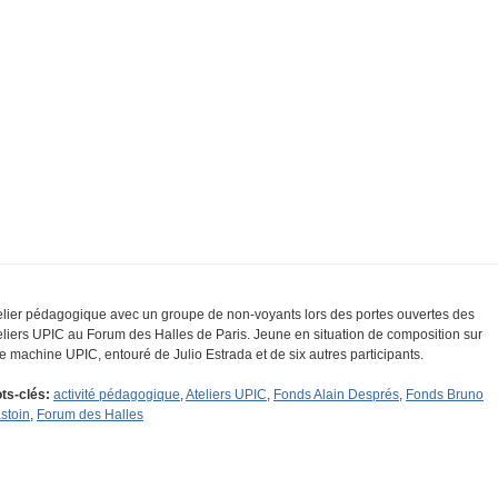
elier pédagogique avec un groupe de non-voyants lors des portes ouvertes des
eliers UPIC au Forum des Halles de Paris. Jeune en situation de composition sur
e machine UPIC, entouré de Julio Estrada et de six autres participants.
ts-clés:
activité pédagogique
,
Ateliers UPIC
,
Fonds Alain Després
,
Fonds Bruno
stoin
,
Forum des Halles