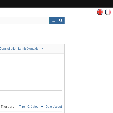
Constellation Iannis Xenakis
Trier par :
Titre
Créateur
Date d'ajout