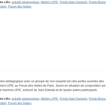
ts-clés:
activité pédagogique
,
Ateliers UPIC
,
Fonds Alain Després
,
Fonds Bruno
stoin
,
Forum des Halles
elier pédagogique avec un groupe de non-voyants lors des portes ouvertes des
eliers UPIC au Forum des Halles de Paris. Jeune en situation de composition sur
e machine UPIC, entouré de Julio Estrada et de quatre autres participants.
ts-clés:
activité pédagogique
,
Ateliers UPIC
,
Fonds Alain Després
,
Fonds Bruno
stoin
,
Forum des Halles