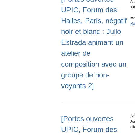
At
si
UPIC, Forum des
Mo
Halles, Paris, négatif
Ra
noir et blanc : Julio
Estrada animant un
atelier de
composition avec un
groupe de non-
voyants 2]
At
[Portes ouvertes
At
si
UPIC, Forum des