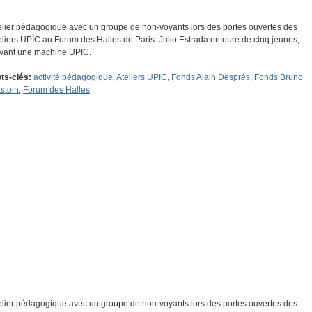
elier pédagogique avec un groupe de non-voyants lors des portes ouvertes des
eliers UPIC au Forum des Halles de Paris. Julio Estrada entouré de cinq jeunes,
vant une machine UPIC.
ts-clés:
activité pédagogique
,
Ateliers UPIC
,
Fonds Alain Després
,
Fonds Bruno
stoin
,
Forum des Halles
elier pédagogique avec un groupe de non-voyants lors des portes ouvertes des