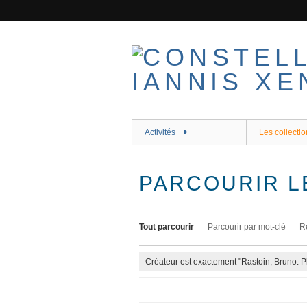
Passer
au
contenu
principal
Activités
Les collectio
PARCOURIR L
Tout parcourir
Parcourir par mot-clé
R
Créateur est exactement "Rastoin, Bruno. 