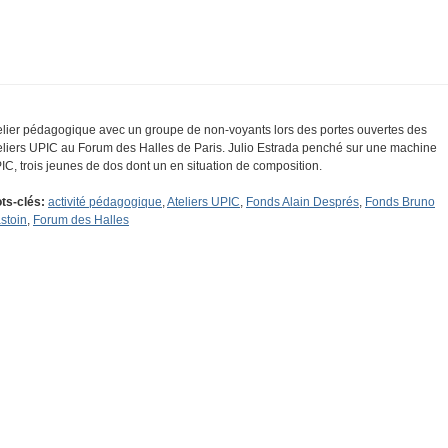
elier pédagogique avec un groupe de non-voyants lors des portes ouvertes des
eliers UPIC au Forum des Halles de Paris. Julio Estrada penché sur une machine
IC, trois jeunes de dos dont un en situation de composition.
ts-clés:
activité pédagogique
,
Ateliers UPIC
,
Fonds Alain Després
,
Fonds Bruno
stoin
,
Forum des Halles