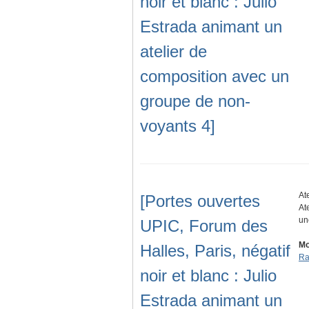
noir et blanc : Julio
Estrada animant un
atelier de
composition avec un
groupe de non-
voyants 4]
At
[Portes ouvertes
At
un
UPIC, Forum des
Mo
Halles, Paris, négatif
Ra
noir et blanc : Julio
Estrada animant un