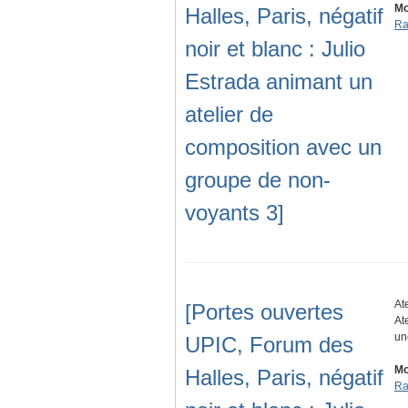
Mo
Halles, Paris, négatif
Ra
noir et blanc : Julio
Estrada animant un
atelier de
composition avec un
groupe de non-
voyants 3]
At
[Portes ouvertes
At
un
UPIC, Forum des
Mo
Halles, Paris, négatif
Ra