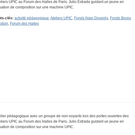
eliers UPIC au Forum des Halles de Paris. Julio Estrada guidant un jeune en
tuation de composition sur une machine UPIC.
ts-clés:
activité pédagogique
,
Ateliers UPIC
,
Fonds Alain Després
,
Fonds Bruno
stoin
,
Forum des Halles
elier pédagogique avec un groupe de non-voyants lors des portes ouvertes des
eliers UPIC au Forum des Halles de Paris. Julio Estrada guidant un jeune en
tuation de composition sur une machine UPIC.