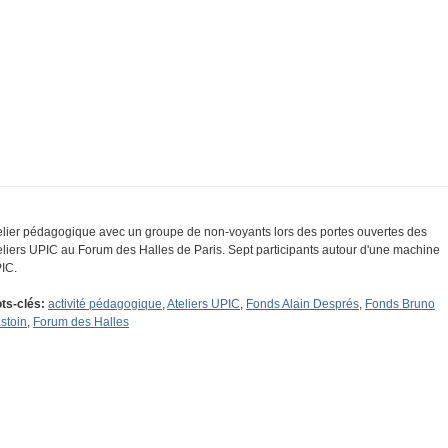
elier pédagogique avec un groupe de non-voyants lors des portes ouvertes des
eliers UPIC au Forum des Halles de Paris. Sept participants autour d'une machine
IC.
ts-clés:
activité pédagogique
,
Ateliers UPIC
,
Fonds Alain Després
,
Fonds Bruno
stoin
,
Forum des Halles