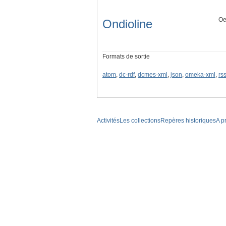
Oe
Ondioline
Formats de sortie
atom
,
dc-rdf
,
dcmes-xml
,
json
,
omeka-xml
,
rs
Activités
Les collections
Repères historiques
A p