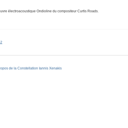
uvre électroacoustique Ondioline du compositeur Curtis Roads.
s2
ropos de la Constellation Iannis Xenakis