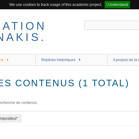
We use cookies to track usage of this academic project.
I Understand
ns
Repères historiques
A propos de la 
ES CONTENUS (1 TOTAL)
echerche de contenus
ompositeur"