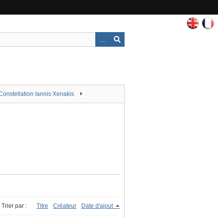
Constellation Iannis Xenakis
Trier par :
Titre
Créateur
Date d'ajout