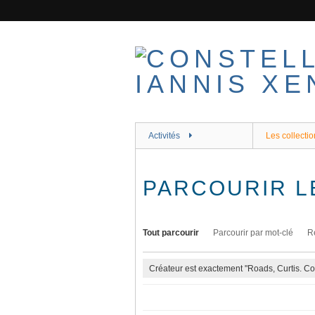
Passer
au
contenu
principal
Activités
Les collectio
PARCOURIR L
Tout parcourir
Parcourir par mot-clé
R
Créateur est exactement "Roads, Curtis. C