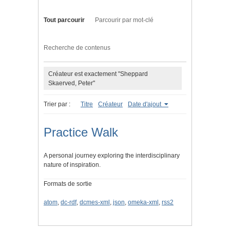
Tout parcourir
Parcourir par mot-clé
Recherche de contenus
Créateur est exactement "Sheppard
Skaerved, Peter"
Trier par :
Titre
Créateur
Date d'ajout
Practice Walk
A personal journey exploring the interdisciplinary
nature of inspiration.
Formats de sortie
atom
,
dc-rdf
,
dcmes-xml
,
json
,
omeka-xml
,
rss2