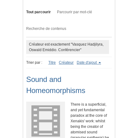
Tout parcourir
Parcourir par mot-clé
Recherche de contenus
Créateur est exactement "Vasquez Hadjilyra,
Oswald Emiddio. Conférencier"
Trier par :
Titre
Créateur
Date d'ajout
Sound and
Homeomorphisms
There is a superficial,
and yet fundamental
paradox at the core of
Xenakis' work: whilst
being the creator of
atomised sound
(granular synthesis) he