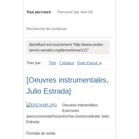
Tout parcourir
Parcourir par mot-clé
Recherche de contenus
Identifiant est exactement "http://www.centre-
iannis-xenakis.org/items/show/122"
Trier par :
Titre
Créateur
Date d'ajout
[Oeuvres instrumentales,
Julio Estrada]
Oeuvres interprétées :
Eolo'oolin
(percussions)etYuunohui'Ive (violoncelle)de Julio
Estrada.
Formats de sortie