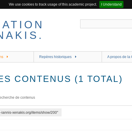
We use cookies to track usage of this academic project.
I Understand
ns
Repères historiques
A propos de la 
ES CONTENUS (1 TOTAL)
echerche de contenus
re-iannis-xenakis.org/items/show/200"