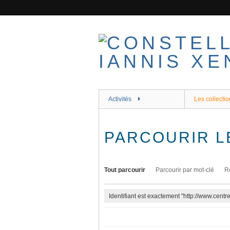
Passer
au
contenu
principal
Activités
Les collectio
PARCOURIR L
Tout parcourir
Parcourir par mot-clé
R
Identifiant est exactement "http://www.cent