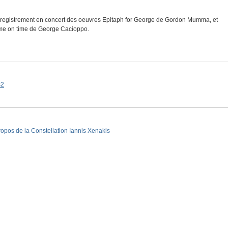
registrement en concert des oeuvres Epitaph for George de Gordon Mumma, et
me on time de George Cacioppo.
s2
ropos de la Constellation Iannis Xenakis