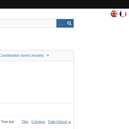
Constellation Iannis Xenakis
Trier par :
Titre
Créateur
Date d'ajout