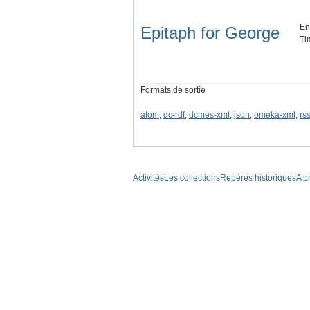
En
Epitaph for George
Ti
Formats de sortie
atom
,
dc-rdf
,
dcmes-xml
,
json
,
omeka-xml
,
rs
Activités
Les collections
Repères historiques
A p