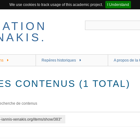
We use cookies to track usage of this academic project.
I Understand
ns
Repères historiques
A propos de la 
ES CONTENUS (1 TOTAL)
echerche de contenus
re-iannis-xenakis.org/items/show/383"