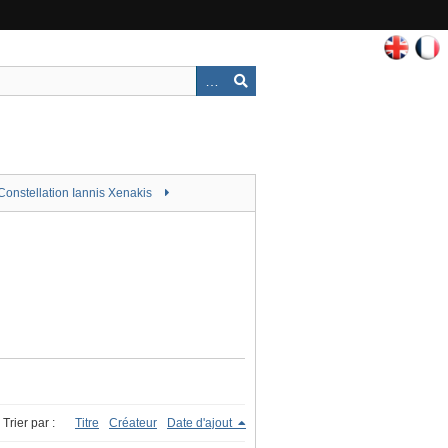
Constellation Iannis Xenakis
Trier par :
Titre
Créateur
Date d'ajout