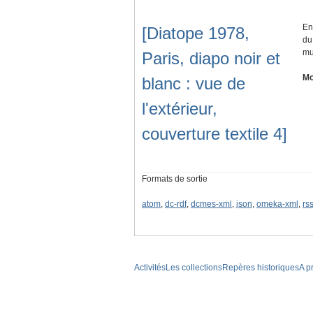
En
[Diatope 1978,
du
mu
Paris, diapo noir et
Mo
blanc : vue de
l'extérieur,
couverture textile 4]
Formats de sortie
atom
,
dc-rdf
,
dcmes-xml
,
json
,
omeka-xml
,
rs
Activités
Les collections
Repères historiques
A p