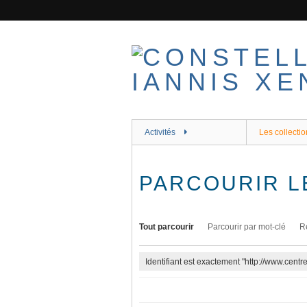
Passer
au
contenu
principal
Activités
Les collectio
PARCOURIR L
Tout parcourir
Parcourir par mot-clé
R
Identifiant est exactement "http://www.cent