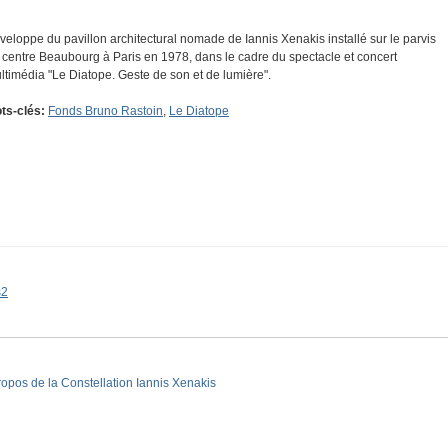
veloppe du pavillon architectural nomade de Iannis Xenakis installé sur le parvis
 centre Beaubourg à Paris en 1978, dans le cadre du spectacle et concert
ltimédia "Le Diatope. Geste de son et de lumière".
ts-clés:
Fonds Bruno Rastoin
,
Le Diatope
s2
ropos de la Constellation Iannis Xenakis