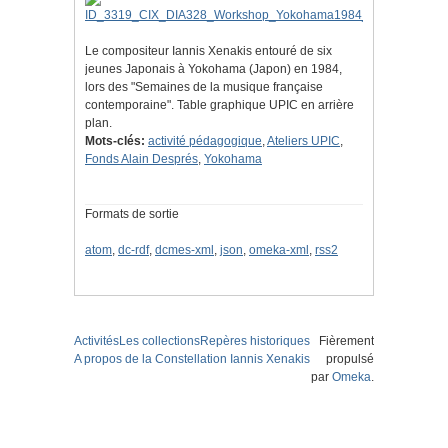
Le compositeur Iannis Xenakis entouré de six
jeunes Japonais à Yokohama (Japon) en 1984,
lors des "Semaines de la musique française
contemporaine". Table graphique UPIC en arrière
plan.
Mots-clés:
activité pédagogique
,
Ateliers UPIC
,
Fonds Alain Després
,
Yokohama
Formats de sortie
atom
,
dc-rdf
,
dcmes-xml
,
json
,
omeka-xml
,
rss2
Activités
Les collections
Repères historiques
Fièrement
A propos de la Constellation Iannis Xenakis
propulsé
par
Omeka
.