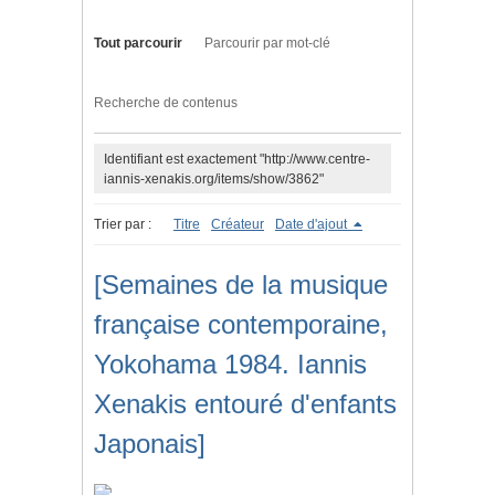
Tout parcourir
Parcourir par mot-clé
Recherche de contenus
Identifiant est exactement "http://www.centre-
iannis-xenakis.org/items/show/3862"
Trier par :
Titre
Créateur
Date d'ajout
[Semaines de la musique
française contemporaine,
Yokohama 1984. Iannis
Xenakis entouré d'enfants
Japonais]