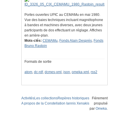
Portes ouvertes UPIC au CEMAMu en mai 1980.
Vue des baies techniques incluant magnétophone
à bandes et machines diverses, avec deux jeunes
participants de dos effectuant un réglage. Affiches
en arrière-plan.
Mots-clés:
CEMAMu
,
Fonds Alain Després
,
Fonds
Bruno Rastoin
Formats de sortie
atom
,
dc-rdf
,
dcmes-xml
,
json
,
omeka-xml
,
rss2
Activités
Les collections
Repères historiques
Fièrement
A propos de la Constellation Iannis Xenakis
propulsé
par
Omeka
.