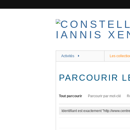
Passer
au
contenu
principal
Activités
Les collectio
PARCOURIR L
Tout parcourir
Parcourir par mot-clé
R
Identifiant est exactement "http://www.cent