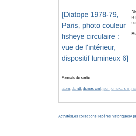
Di
[Diatope 1978-79,
le
co
Paris, photo couleur
Mo
fisheye circulaire :
vue de l'intérieur,
dispositif lumineux 6]
Formats de sortie
atom
,
dc-rdf
,
dcmes-xml
,
json
,
omeka-xml
,
rs
Activités
Les collections
Repères historiques
A p