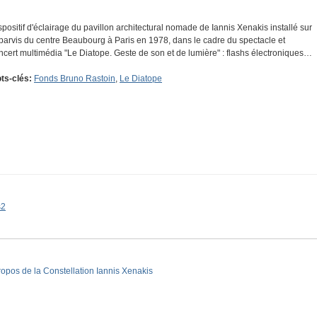
spositif d'éclairage du pavillon architectural nomade de Iannis Xenakis installé sur
 parvis du centre Beaubourg à Paris en 1978, dans le cadre du spectacle et
ncert multimédia "Le Diatope. Geste de son et de lumière" : flashs électroniques…
ts-clés:
Fonds Bruno Rastoin
,
Le Diatope
s2
ropos de la Constellation Iannis Xenakis