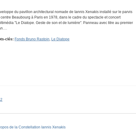
veloppe du pavillon architectural nomade de Iannis Xenakis installé sur le parvis
 centre Beaubourg à Paris en 1978, dans le cadre du spectacle et concert
ltimédia "Le Diatope. Geste de son et de lumière". Panneau avec titre au premier
an.…
ts-clés:
Fonds Bruno Rastoin
,
Le Diatope
s2
ropos de la Constellation Iannis Xenakis