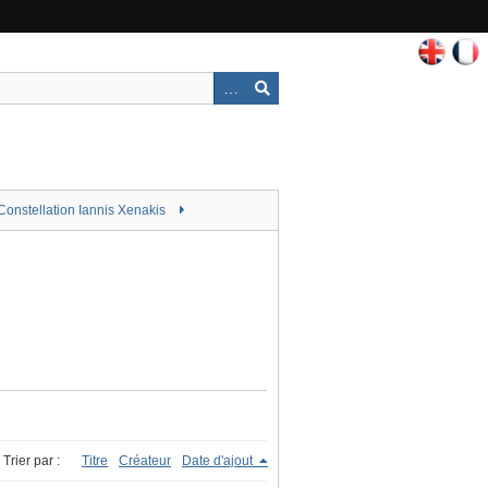
Constellation Iannis Xenakis
Trier par :
Titre
Créateur
Date d'ajout