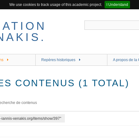
We use cookies to track usage of this academic project.
I Understand
ns
Repères historiques
A propos de la 
ES CONTENUS (1 TOTAL)
echerche de contenus
re-iannis-xenakis.org/items/show/397"