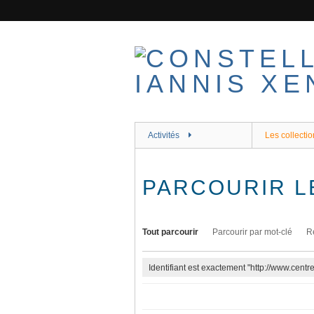
Passer
au
contenu
principal
Activités
Les collectio
PARCOURIR L
Tout parcourir
Parcourir par mot-clé
R
Identifiant est exactement "http://www.cent