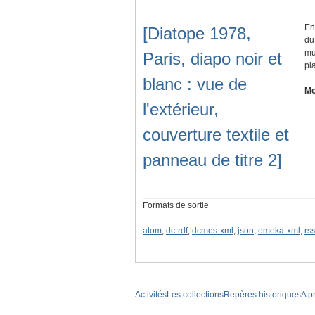
En
[Diatope 1978,
du
mu
Paris, diapo noir et
pl
blanc : vue de
Mo
l'extérieur,
couverture textile et
panneau de titre 2]
Formats de sortie
atom
,
dc-rdf
,
dcmes-xml
,
json
,
omeka-xml
,
rs
Activités
Les collections
Repères historiques
A p