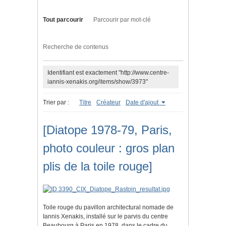
Tout parcourir
Parcourir par mot-clé
Recherche de contenus
Identifiant est exactement "http://www.centre-
iannis-xenakis.org/items/show/3973"
Trier par :
Titre
Créateur
Date d'ajout
[Diatope 1978-79, Paris,
photo couleur : gros plan
plis de la toile rouge]
Toile rouge du pavillon architectural nomade de
Iannis Xenakis, installé sur le parvis du centre
Beaubourg à Paris en 1978, dans le cadre du