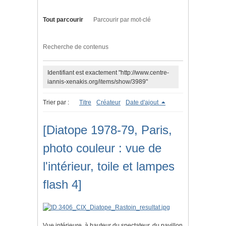
Tout parcourir
Parcourir par mot-clé
Recherche de contenus
Identifiant est exactement "http://www.centre-
iannis-xenakis.org/items/show/3989"
Trier par :
Titre
Créateur
Date d'ajout
[Diatope 1978-79, Paris,
photo couleur : vue de
l'intérieur, toile et lampes
flash 4]
Vue intérieure, à hauteur du spectateur, du pavillon