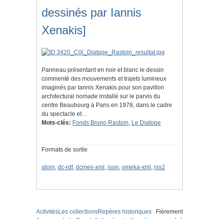
dessinés par Iannis
Xenakis]
Panneau présentant en noir et blanc le dessin
commenté des mouvements et trajets lumineux
imaginés par Iannis Xenakis pour son pavillon
architectural nomade installé sur le parvis du
centre Beaubourg à Paris en 1978, dans le cadre
du spectacle et…
Mots-clés:
Fonds Bruno Rastoin
,
Le Diatope
Formats de sortie
atom
,
dc-rdf
,
dcmes-xml
,
json
,
omeka-xml
,
rss2
Activités
Les collections
Repères historiques
Fièrement