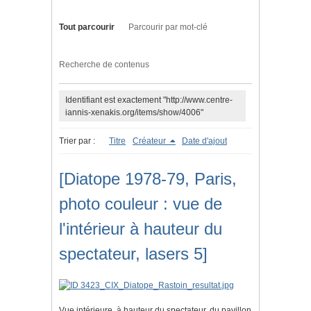
Tout parcourir
Parcourir par mot-clé
Recherche de contenus
Identifiant est exactement "http://www.centre-
iannis-xenakis.org/items/show/4006"
Trier par :
Titre
Créateur
Date d'ajout
[Diatope 1978-79, Paris,
photo couleur : vue de
l'intérieur à hauteur du
spectateur, lasers 5]
Vue intérieure, à hauteur du spectateur, du pavillon