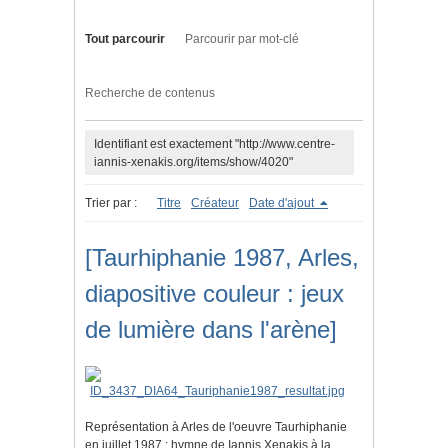
Tout parcourir
Parcourir par mot-clé
Recherche de contenus
Identifiant est exactement "http://www.centre-
iannis-xenakis.org/items/show/4020"
Trier par :
Titre
Créateur
Date d'ajout
[Taurhiphanie 1987, Arles,
diapositive couleur : jeux
de lumière dans l'arène]
Représentation à Arles de l'oeuvre Taurhiphanie
en juillet 1987 : hymne de Iannis Xenakis à la