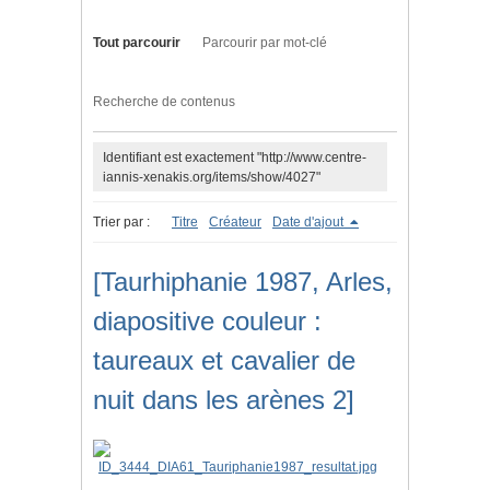
Tout parcourir
Parcourir par mot-clé
Recherche de contenus
Identifiant est exactement "http://www.centre-
iannis-xenakis.org/items/show/4027"
Trier par :
Titre
Créateur
Date d'ajout
[Taurhiphanie 1987, Arles,
diapositive couleur :
taureaux et cavalier de
nuit dans les arènes 2]