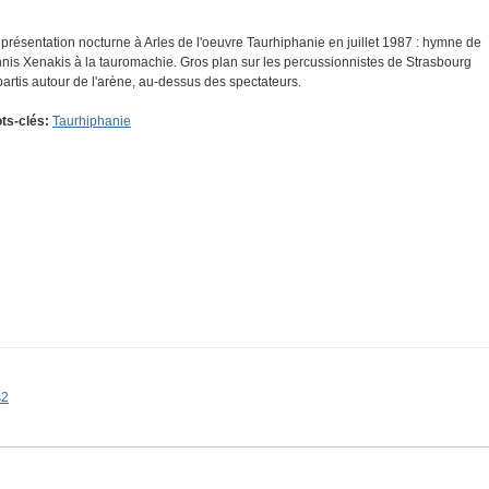
présentation nocturne à Arles de l'oeuvre Taurhiphanie en juillet 1987 : hymne de
nnis Xenakis à la tauromachie. Gros plan sur les percussionnistes de Strasbourg
partis autour de l'arène, au-dessus des spectateurs.
ts-clés:
Taurhiphanie
s2