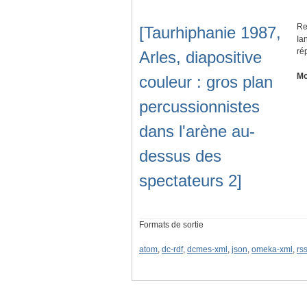
Re
[Taurhiphanie 1987,
Ia
ré
Arles, diapositive
Mo
couleur : gros plan
percussionnistes
dans l'arène au-
dessus des
spectateurs 2]
Formats de sortie
atom
,
dc-rdf
,
dcmes-xml
,
json
,
omeka-xml
,
rs