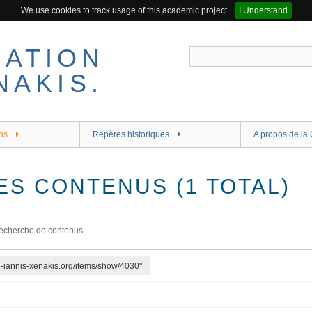
We use cookies to track usage of this academic project.
I Understand
ns
Repères historiques
A propos de la 
ES CONTENUS (1 TOTAL)
echerche de contenus
re-iannis-xenakis.org/items/show/4030"