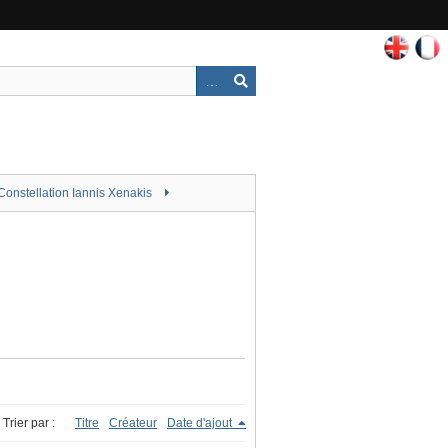
Constellation Iannis Xenakis
Trier par :
Titre
Créateur
Date d'ajout