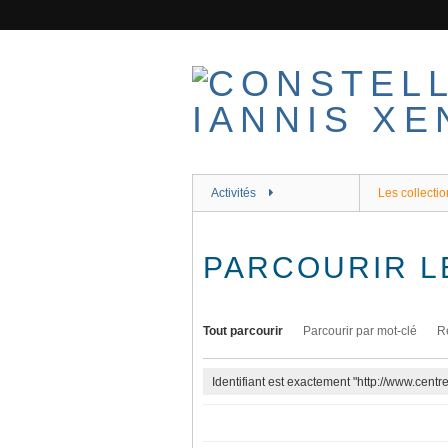
Passer
au
contenu
principal
Activités
Les collectio
PARCOURIR L
Tout parcourir
Parcourir par mot-clé
R
Identifiant est exactement "http://www.cent