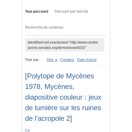
Tout parcourir
Parcourir par mot-clé
Recherche de contenus
Identifiant est exactement "http://www.centre-
iannis-xenakis.org/items/show/4032"
Trier par :
Titre
Créateur
Date d'ajout
[Polytope de Mycènes
1978, Mycènes,
diapositive couleur : jeux
de lumière sur les ruines
de l’acropole 2]