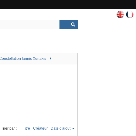
Constellation Iannis Xenakis
Trier par :
Titre
Créateur
Date d'ajout