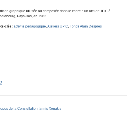
rtition graphique utilisée ou composée dans le cadre d'un atelier UPIC à
ddlebourg, Pays-Bas, en 1982.
ts-clés:
activité pédagogique
,
Ateliers UPIC
,
Fonds Alain Després
s2
ropos de la Constellation Iannis Xenakis