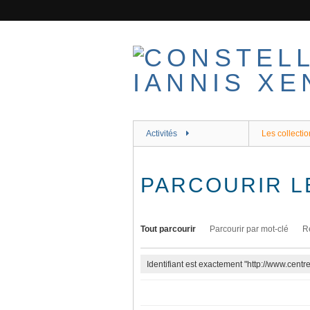
Passer
au
contenu
principal
Activités
Les collectio
PARCOURIR L
Tout parcourir
Parcourir par mot-clé
R
Identifiant est exactement "http://www.cent