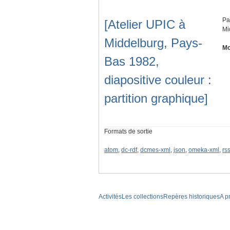
Pa
[Atelier UPIC à
Mi
Middelburg, Pays-
Mo
Bas 1982,
diapositive couleur :
partition graphique]
Formats de sortie
atom
,
dc-rdf
,
dcmes-xml
,
json
,
omeka-xml
,
rs
Activités
Les collections
Repères historiques
A p