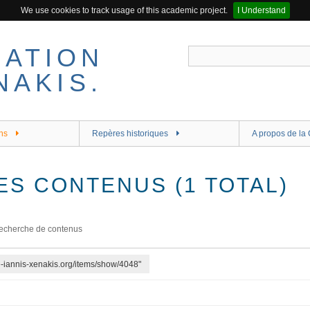
We use cookies to track usage of this academic project.
I Understand
ns
Repères historiques
A propos de la 
ES CONTENUS (1 TOTAL)
echerche de contenus
re-iannis-xenakis.org/items/show/4048"