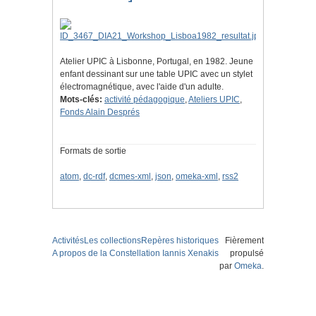
Atelier UPIC à Lisbonne, Portugal, en 1982. Jeune
enfant dessinant sur une table UPIC avec un stylet
électromagnétique, avec l'aide d'un adulte.
Mots-clés:
activité pédagogique
,
Ateliers UPIC
,
Fonds Alain Després
Formats de sortie
atom
,
dc-rdf
,
dcmes-xml
,
json
,
omeka-xml
,
rss2
Activités
Les collections
Repères historiques
Fièrement
A propos de la Constellation Iannis Xenakis
propulsé
par
Omeka
.