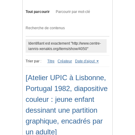
Tout parcourir
Parcourir par mot-clé
Recherche de contenus
Identifiant est exactement "http://www.centre-
iannis-xenakis.org/items/show/4050"
Trier par :
Titre
Créateur
Date d'ajout
[Atelier UPIC à Lisbonne,
Portugal 1982, diapositive
couleur : jeune enfant
dessinant une partition
graphique, encadrés par
un adulte]