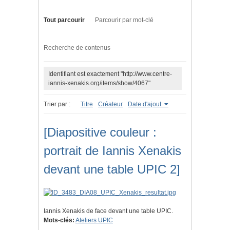
Tout parcourir
Parcourir par mot-clé
Recherche de contenus
Identifiant est exactement "http://www.centre-
iannis-xenakis.org/items/show/4067"
Trier par :
Titre
Créateur
Date d'ajout
[Diapositive couleur :
portrait de Iannis Xenakis
devant une table UPIC 2]
Iannis Xenakis de face devant une table UPIC.
Mots-clés:
Ateliers UPIC