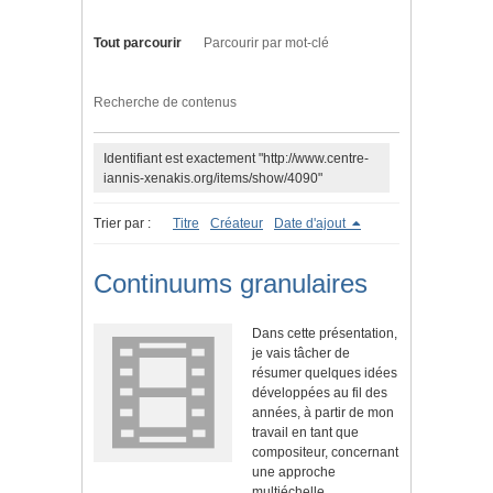
Tout parcourir
Parcourir par mot-clé
Recherche de contenus
Identifiant est exactement "http://www.centre-
iannis-xenakis.org/items/show/4090"
Trier par :
Titre
Créateur
Date d'ajout
Continuums granulaires
Dans cette présentation,
je vais tâcher de
résumer quelques idées
développées au fil des
années, à partir de mon
travail en tant que
compositeur, concernant
une approche
multiéchelle