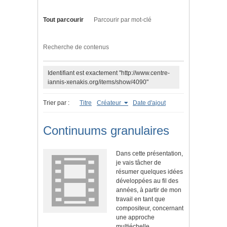
Tout parcourir
Parcourir par mot-clé
Recherche de contenus
Identifiant est exactement "http://www.centre-
iannis-xenakis.org/items/show/4090"
Trier par :
Titre
Créateur
Date d'ajout
Continuums granulaires
Dans cette présentation,
je vais tâcher de
résumer quelques idées
développées au fil des
années, à partir de mon
travail en tant que
compositeur, concernant
une approche
multiéchelle