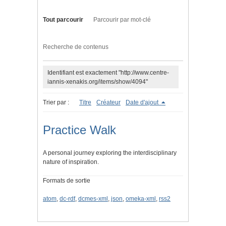
Tout parcourir
Parcourir par mot-clé
Recherche de contenus
Identifiant est exactement "http://www.centre-
iannis-xenakis.org/items/show/4094"
Trier par :
Titre
Créateur
Date d'ajout
Practice Walk
A personal journey exploring the interdisciplinary
nature of inspiration.
Formats de sortie
atom
,
dc-rdf
,
dcmes-xml
,
json
,
omeka-xml
,
rss2