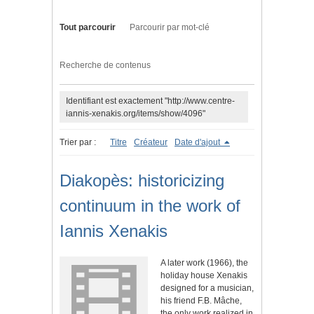
Tout parcourir
Parcourir par mot-clé
Recherche de contenus
Identifiant est exactement "http://www.centre-
iannis-xenakis.org/items/show/4096"
Trier par :
Titre
Créateur
Date d'ajout
Diakopès: historicizing
continuum in the work of
Iannis Xenakis
A later work (1966), the
holiday house Xenakis
designed for a musician,
his friend F.B. Mâche,
the only work realized in