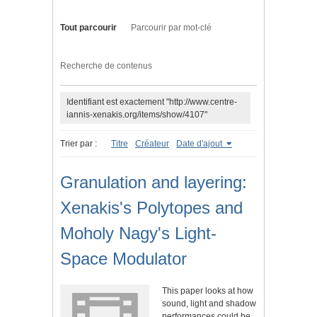
Tout parcourir
Parcourir par mot-clé
Recherche de contenus
Identifiant est exactement "http://www.centre-
iannis-xenakis.org/items/show/4107"
Trier par :
Titre
Créateur
Date d'ajout
Granulation and layering:
Xenakis's Polytopes and
Moholy Nagy's Light-
Space Modulator
This paper looks at how
sound, light and shadow
performances could be