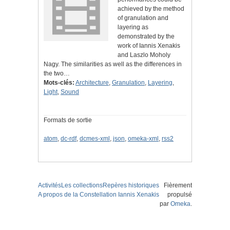
achieved by the method
of granulation and
layering as
demonstrated by the
work of Iannis Xenakis
and Laszlo Moholy
Nagy. The similarities as well as the differences in
the two…
Mots-clés:
Architecture
,
Granulation
,
Layering
,
Light
,
Sound
Formats de sortie
atom
,
dc-rdf
,
dcmes-xml
,
json
,
omeka-xml
,
rss2
Activités
Les collections
Repères historiques
Fièrement
A propos de la Constellation Iannis Xenakis
propulsé
par
Omeka
.