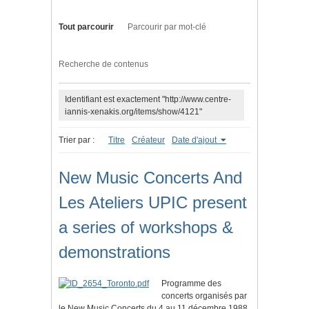
Tout parcourir
Parcourir par mot-clé
Recherche de contenus
Identifiant est exactement "http://www.centre-
iannis-xenakis.org/items/show/4121"
Trier par :
Titre
Créateur
Date d'ajout
New Music Concerts And
Les Ateliers UPIC present
a series of workshops &
demonstrations
Programme des
concerts organisés par
le New Music Concerts du 4 au 11 décembre 1988