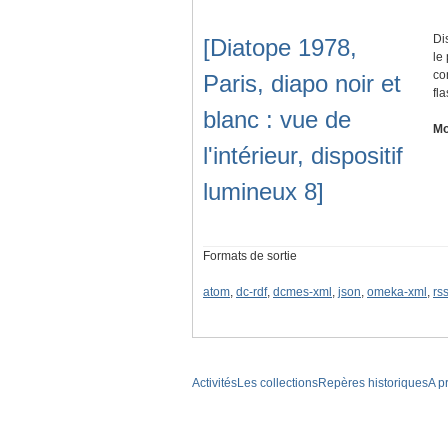
Di
[Diatope 1978,
le
co
Paris, diapo noir et
fl
blanc : vue de
Mo
l'intérieur, dispositif
lumineux 8]
Formats de sortie
atom
,
dc-rdf
,
dcmes-xml
,
json
,
omeka-xml
,
rs
Activités
Les collections
Repères historiques
A p