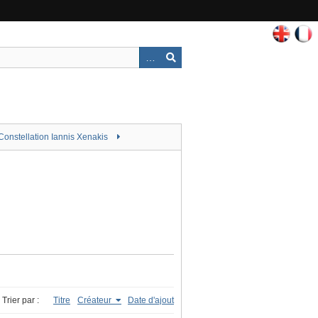
Constellation Iannis Xenakis
Trier par :
Titre
Créateur
Date d'ajout