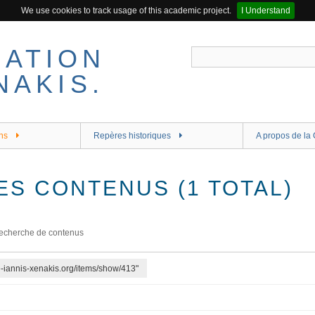
We use cookies to track usage of this academic project.
I Understand
ns
Repères historiques
A propos de la 
ES CONTENUS (1 TOTAL)
echerche de contenus
re-iannis-xenakis.org/items/show/413"