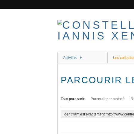
Passer
au
contenu
principal
Activités
Les collectio
PARCOURIR L
Tout parcourir
Parcourir par mot-clé
R
Identifiant est exactement "http://www.cent