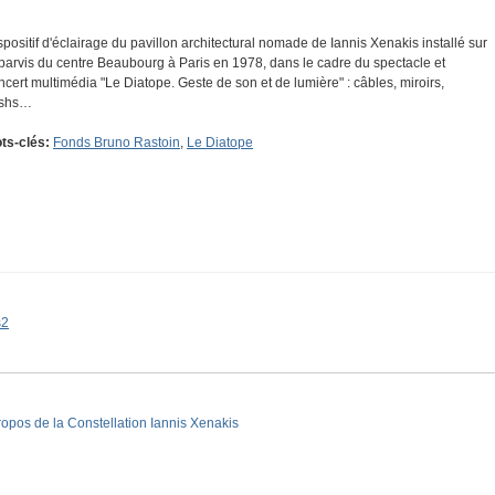
spositif d'éclairage du pavillon architectural nomade de Iannis Xenakis installé sur
 parvis du centre Beaubourg à Paris en 1978, dans le cadre du spectacle et
ncert multimédia "Le Diatope. Geste de son et de lumière" : câbles, miroirs,
ashs…
ts-clés:
Fonds Bruno Rastoin
,
Le Diatope
s2
ropos de la Constellation Iannis Xenakis